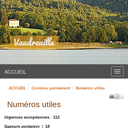
Site officiel
Vaudreuille
ACCUEIL
Menu
ACCUEIL
Contenu permanent
Numéros utiles
Numéros utiles
Urgences européennes
:
112
Sapeurs pompiers
l:
18