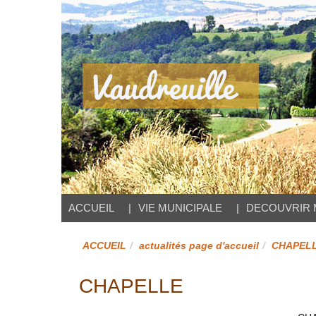
Vaudreuille
Site officiel
ACCUEIL
VIE MUNICIPALE
DECOUVRIR 
ACCUEIL
actualités page d'accueil
CHAPELL
CHAPELLE